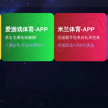
首 页
|
公司简介
|
产品展示
|
工程案例
|
新闻中心
|
在线留言
|
boyu博鱼中国官方网站
版权所有
©
博鱼 电话： 传真：