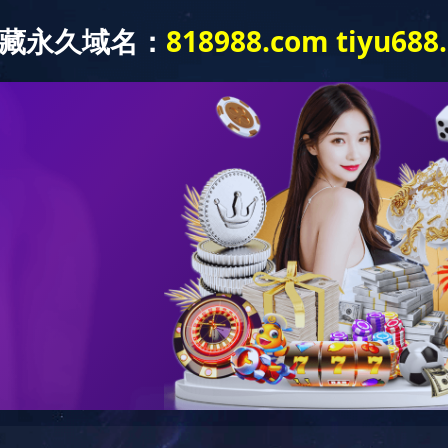
首 页
公司简介
产品展示
工程案例