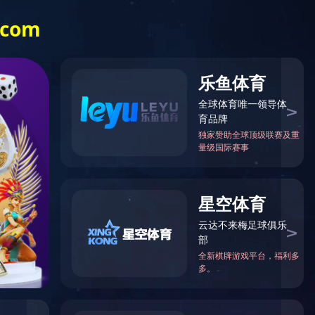
中文版
English
设为首页
|
加入收藏
|
boyu博鱼中国官方网站
新闻中心
在线留言
boyu博鱼中国
官方网站
1
2
3
4