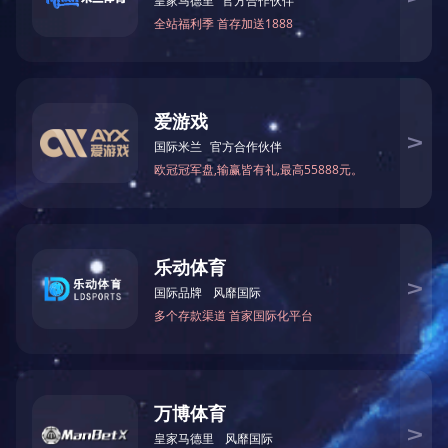
亨塞克边撑
boyu博鱼中国官方网站
电话：
传真：
手机：13818798894
联系人：何小姐
邮箱：
地址：上海市青浦工业园区新业路567
号3栋
首 页
|
公司简介
|
产品展示
|
工程案例
|
新闻中心
|
在线留言
|
boyu博鱼中国官方网站
版权所有
©
博鱼 电话： 传真：