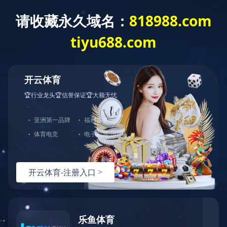
首 页
公司
null