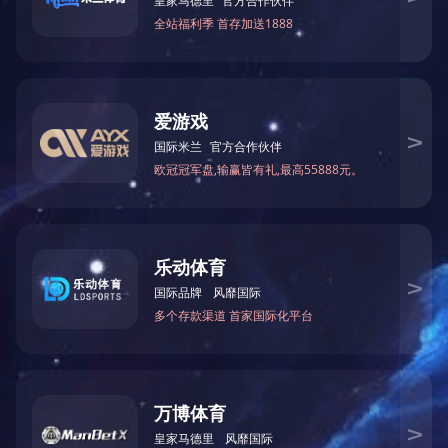
亨塞克边撑
boyu博鱼中国官方网站
电话：
传真：
手机：13818798894
联系人：何小姐
邮箱：
地址：上海市青浦工业园区新业路567
号3栋
首 页
|
公司简介
|
产品展示
|
工程案例
|
新闻中心
|
在线留言
|
boyu博鱼中国官方网站
版权所有
©
博鱼 电话： 传真：