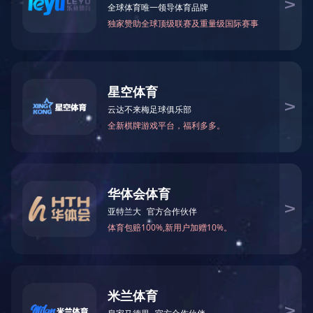
null
null
null
产品展示
气圈罩
营业执照
博鱼、丰田喷气织机综框
博鱼、尼桑喷水织机综框
毕加诺喷气及剑杆织机综
苏美特剑杆织机综框
框
边梁
综框配件
连杆
综丝、停经片
喷嘴系列
电磁阀系列