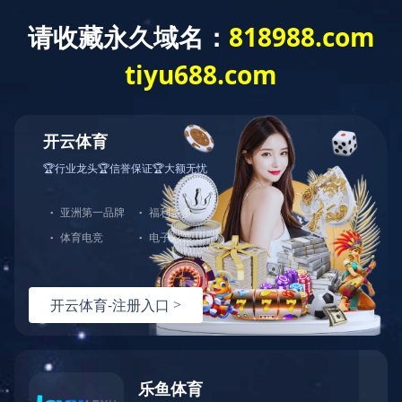
首 页
公司
null