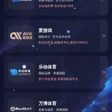
亨塞克边撑
boyu博鱼中国官方网站
电话：
传真：
手机：13818798894
联系人：何小姐
邮箱：
地址：上海市青浦工业园区新业路567
号3栋
首 页
|
公司简介
|
产品展示
|
工程案例
|
新闻中心
|
在线留言
|
boyu博鱼中国官方网站
版权所有
©
博鱼 电话： 传真：