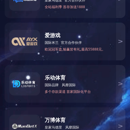
亨塞克边撑
boyu博鱼中国官方网站
电话：
传真：
手机：13818798894
联系人：何小姐
邮箱：
地址：上海市青浦工业园区新业路567
号3栋
首 页
|
公司简介
|
产品展示
|
工程案例
|
新闻中心
|
在线留言
|
boyu博鱼中国官方网站
版权所有
©
博鱼 电话： 传真：