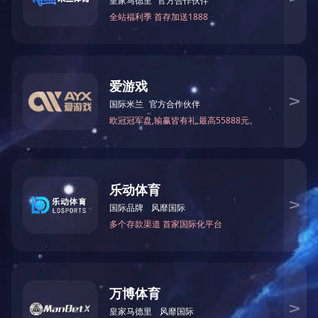
亨塞克边撑
boyu博鱼中国官方网站
电话：
传真：
手机：13818798894
联系人：何小姐
邮箱：
地址：上海市青浦工业园区新业路567
号3栋
首 页
|
公司简介
|
产品展示
|
工程案例
|
新闻中心
|
在线留言
|
boyu博鱼中国官方网站
版权所有
©
博鱼 电话： 传真：