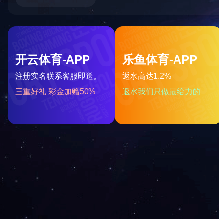
亨塞克边撑
boyu博鱼中国官方网站
电话：
传真：
手机：13818798894
联系人：何小姐
邮箱：
地址：上海市青浦工业园区新业路567
号3栋