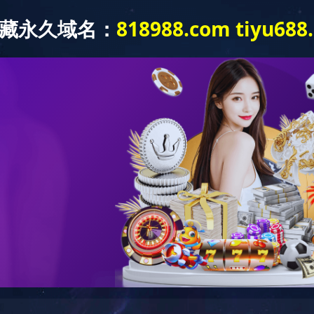
首 页
公司简介
产品展示
工程案例