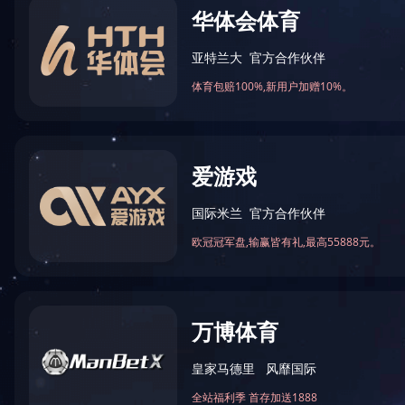
null
null
null
气圈罩
营业执照
博鱼、丰田喷气织机综框
博鱼、尼桑喷水织机综框
毕加诺喷气及剑杆织机综
苏美特剑杆织机综框
框
边梁
综框配件
连杆
综丝、停经片
喷嘴系列
电磁阀系列