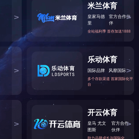
您现在的位置：
首页
> 产品展示