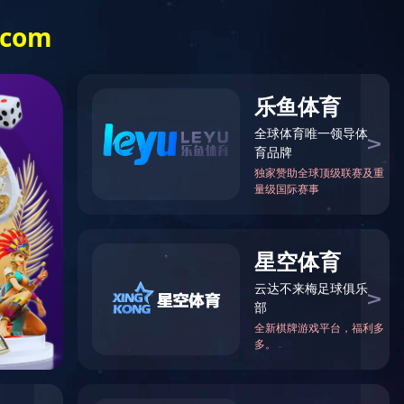
中文版
English
设为首页
|
加入收藏
|
boyu博鱼中国官方网站
新闻中心
在线留言
boyu博鱼中国
官方网站
1
2
3
4