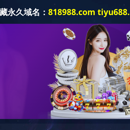
首 页
公司简介
产品展示
工程案例