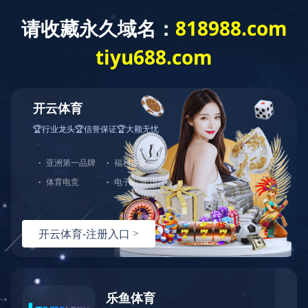
首 页
公司
null