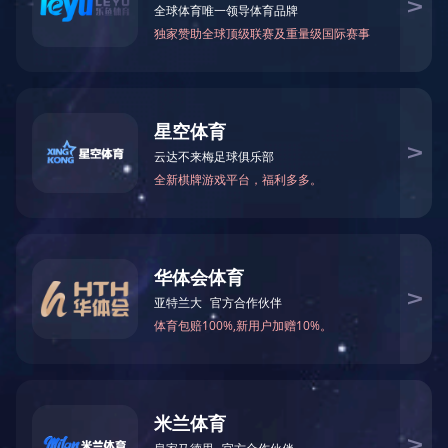
null
null
null
产品展示
气圈罩
营业执照
博鱼、丰田喷气织机综框
博鱼、尼桑喷水织机综框
毕加诺喷气及剑杆织机综
苏美特剑杆织机综框
框
边梁
综框配件
连杆
综丝、停经片
喷嘴系列
电磁阀系列