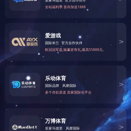
亨塞克边撑
boyu博鱼中国官方网站
电话：
传真：
手机：13818798894
联系人：何小姐
邮箱：
地址：上海市青浦工业园区新业路567
号3栋
首 页
|
公司简介
|
产品展示
|
工程案例
|
新闻中心
|
在线留言
|
boyu博鱼中国官方网站
版权所有
©
博鱼 电话： 传真：